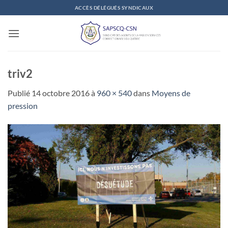
Passer
ACCÈS DÉLÉGUÉS SYNDICAUX
au
contenu
triv2
Publié
14 octobre 2016
à
960 × 540
dans
Moyens de
pression