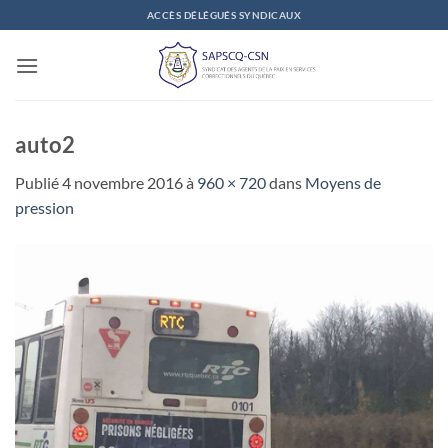
Passer
ACCÈS DÉLÉGUÉS SYNDICAUX
au
contenu
auto2
Publié
4 novembre 2016
à
960 × 720
dans
Moyens de
pression