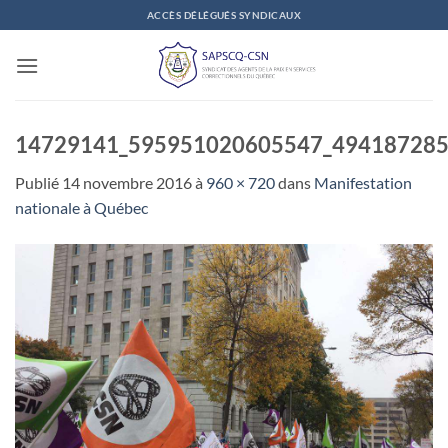
Passer
ACCÈS DÉLÉGUÉS SYNDICAUX
au
contenu
14729141_595951020605547_49418728
Publié
14 novembre 2016
à
960 × 720
dans
Manifestation
nationale à Québec