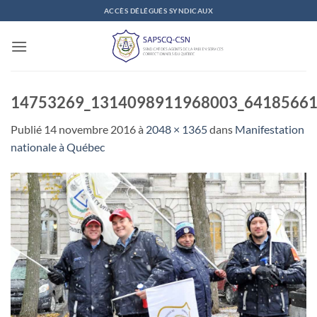
Passer
ACCÈS DÉLÉGUÉS SYNDICAUX
au
contenu
14753269_1314098911968003_6418566
Publié
14 novembre 2016
à
2048 × 1365
dans
Manifestation
nationale à Québec