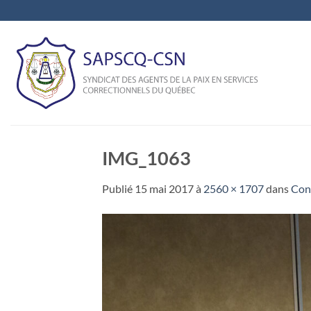
Passer
au
contenu
IMG_1063
Publié
15 mai 2017
à
2560 × 1707
dans
Cons