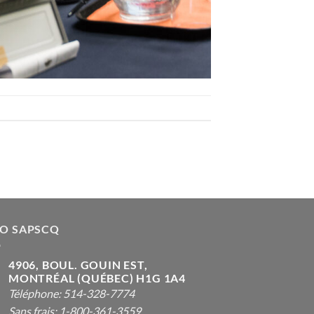
FO SAPSCQ
4906, BOUL. GOUIN EST,
MONTRÉAL (QUÉBEC) H1G 1A4
Téléphone: 514-328-7774
Sans frais: 1-800-361-3559