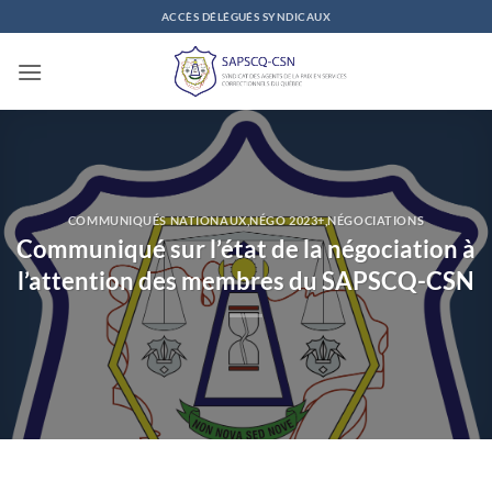
Passer
ACCÈS DÉLÉGUÉS SYNDICAUX
au
contenu
COMMUNIQUÉS NATIONAUX
,
NÉGO 2023+
,
NÉGOCIATIONS
Communiqué sur l’état de la négociation à
l’attention des membres du SAPSCQ-CSN