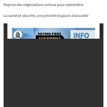
Reprise des négociations prévue pour septembre
La santé et sécurité, une priorité toujours d’actualité