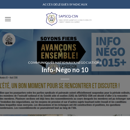
Passer
ACCÈS DÉLÉGUÉS SYNDICAUX
au
contenu
COMMUNIQUÉS NATIONAUX
,
NÉGOCIATIONS
Info-Négo no 10