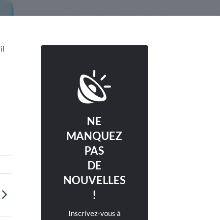
il
NE
MANQUEZ
PAS
DE
NOUVELLES
!
Inscrivez-vous à