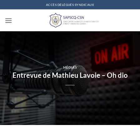
Passer
ACCÈS DÉLÉGUÉS SYNDICAUX
au
contenu
MÉDIAS
Entrevue de Mathieu Lavoie – Oh dio