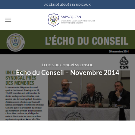
Passer
ACCÈS DÉLÉGUÉS SYNDICAUX
au
contenu
ÉCHOS DU CONGRÈS/CONSEIL
Écho du Conseil – Novembre 2014