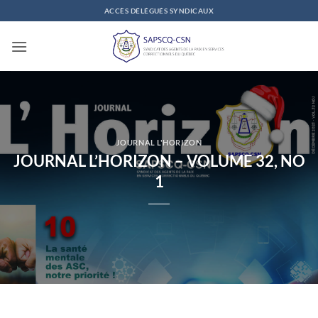
Passer
ACCÈS DÉLÉGUÉS SYNDICAUX
au
contenu
JOURNAL L'HORIZON
JOURNAL L’HORIZON – VOLUME 32, NO
1