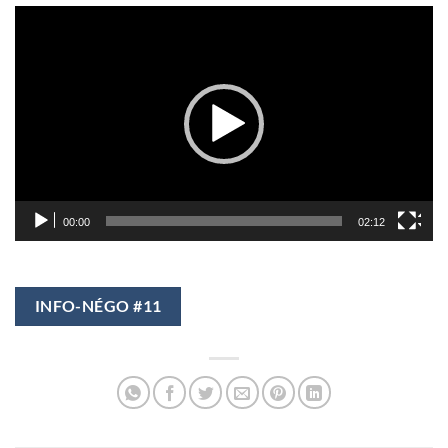
Lecteur
vidéo
00:00
02:12
INFO-NÉGO #11