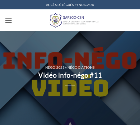
Passer
ACCÈS DÉLÉGUÉS SYNDICAUX
au
contenu
NÉGO 2023+
,
NÉGOCIATIONS
Vidéo info-négo #11