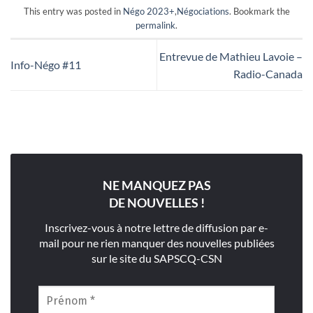
This entry was posted in
Négo 2023+
,
Négociations
. Bookmark the
permalink
.
Entrevue de Mathieu Lavoie –
Info-Négo #11
Radio-Canada
NE MANQUEZ PAS
DE NOUVELLES !
Inscrivez-vous à notre lettre de diffusion par e-
mail pour ne rien manquer des nouvelles publiées
sur le site du SAPSCQ-CSN