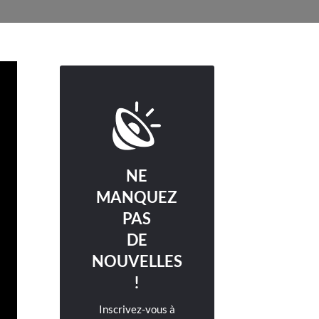
NE
MANQUEZ
PAS
DE
NOUVELLES
!
Inscrivez-vous à