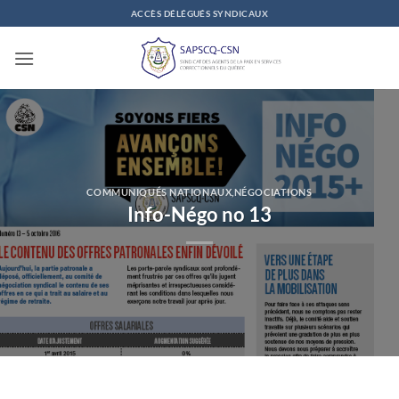
Passer
ACCÈS DÉLÉGUÉS SYNDICAUX
au
contenu
COMMUNIQUÉS NATIONAUX
,
NÉGOCIATIONS
Info-Négo no 13