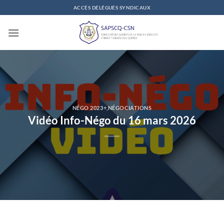
Passer
ACCÈS DÉLÉGUÉS SYNDICAUX
au
contenu
NÉGO 2023+
,
NÉGOCIATIONS
Vidéo Info-Négo du 16 mars 2026