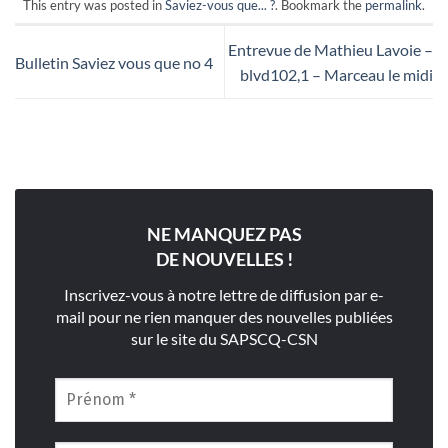
This entry was posted in
Saviez-vous que... ?
. Bookmark the
permalink
.
Entrevue de Mathieu Lavoie –
Bulletin Saviez vous que no 4
blvd102,1 – Marceau le midi
NE MANQUEZ PAS
DE NOUVELLES !
Inscrivez-vous à notre lettre de diffusion par e-
mail pour ne rien manquer des nouvelles publiées
sur le site du SAPSCQ-CSN